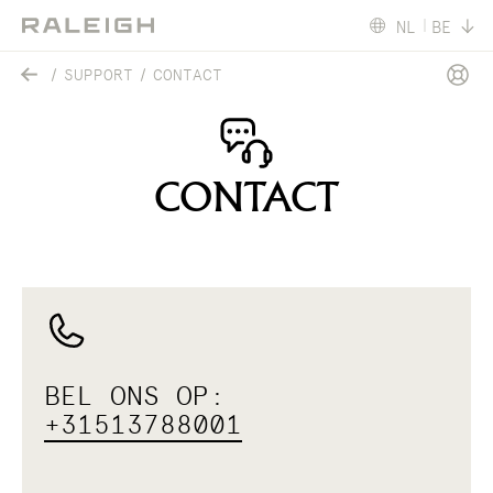
NL
BE
SUPPORT
CONTACT
CONTACT
BEL ONS OP:
+31513788001